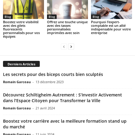
Blog
Blog
Blog
Boostez votre visibilité
Offrez une touche unique
Pourquoi l’expert-
avec des gilets
avec des tasses
comptable est un allié
fluorescents
personnalisées
indispensable pour votre
personnalisés pour vos
imprimées avec soin
entreprise
équipes
Derniers Articles
Les secrets pour des biceps courts bien sculptés
Romain Garceau
-
13 décembre 2023
Découvrez Schiltigheim Autrement : S’Investir Activement
dans l’Espace Citoyen pour Transformer la Ville
Romain Garceau
-
21 avril 2024
Boostez votre carrière avec la meilleure formation stand up
du marché
Romain Garceau
-
11 juin 2024