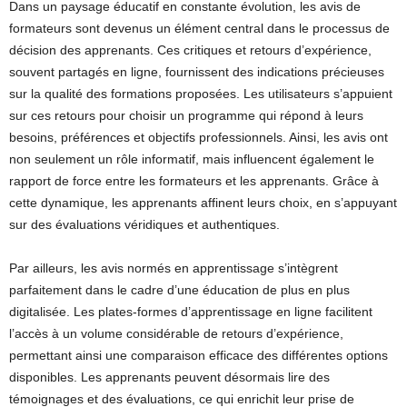
Dans un paysage éducatif en constante évolution, les avis de
formateurs sont devenus un élément central dans le processus de
décision des apprenants. Ces critiques et retours d’expérience,
souvent partagés en ligne, fournissent des indications précieuses
sur la qualité des formations proposées. Les utilisateurs s’appuient
sur ces retours pour choisir un programme qui répond à leurs
besoins, préférences et objectifs professionnels. Ainsi, les avis ont
non seulement un rôle informatif, mais influencent également le
rapport de force entre les formateurs et les apprenants. Grâce à
cette dynamique, les apprenants affinent leurs choix, en s’appuyant
sur des évaluations véridiques et authentiques.
Par ailleurs, les avis normés en apprentissage s’intègrent
parfaitement dans le cadre d’une éducation de plus en plus
digitalisée. Les plates-formes d’apprentissage en ligne facilitent
l’accès à un volume considérable de retours d’expérience,
permettant ainsi une comparaison efficace des différentes options
disponibles. Les apprenants peuvent désormais lire des
témoignages et des évaluations, ce qui enrichit leur prise de