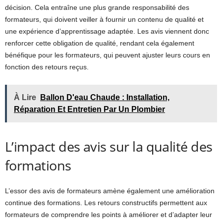
décision. Cela entraîne une plus grande responsabilité des
formateurs, qui doivent veiller à fournir un contenu de qualité et
une expérience d’apprentissage adaptée. Les avis viennent donc
renforcer cette obligation de qualité, rendant cela également
bénéfique pour les formateurs, qui peuvent ajuster leurs cours en
fonction des retours reçus.
À Lire
Ballon D'eau Chaude : Installation,
Réparation Et Entretien Par Un Plombier
L’impact des avis sur la qualité des
formations
L’essor des avis de formateurs amène également une amélioration
continue des formations. Les retours constructifs permettent aux
formateurs de comprendre les points à améliorer et d’adapter leur