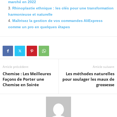
marché en 2022
Rhinoplastie ethnique : les clés pour une transformation
harmonieuse et naturelle
Maîtrisez la gestion de vos commandes AliExpress
comme un pro en quelques étapes
Article précédent
Article suivant
Chemise : Les Meilleures
Les méthodes naturelles
Façons de Porter une
pour soulager les maux de
Chemise en Soirée
grossesse