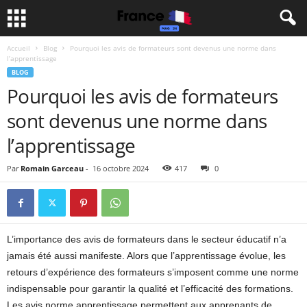
Accueil
Blog
Pourquoi les avis de formateurs sont devenus une norme dans
l’apprentissage
BLOG
Pourquoi les avis de formateurs
sont devenus une norme dans
l’apprentissage
Par
Romain Garceau
-
16 octobre 2024
417
0
L’importance des avis de formateurs dans le secteur éducatif n’a
jamais été aussi manifeste. Alors que l’apprentissage évolue, les
retours d’expérience des formateurs s’imposent comme une norme
indispensable pour garantir la qualité et l’efficacité des formations.
Les avis norme apprentissage permettent aux apprenants de