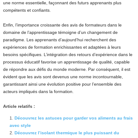
une norme essentielle, façonnant des futurs apprenants plus
compétents et confiants.
Enfin, l’importance croissante des avis de formateurs dans le
domaine de l’apprentissage témoigne d’un changement de
paradigme. Les apprenants d’aujourd’hui recherchent des
expériences de formation enrichissantes et adaptées à leurs
besoins spécifiques. L’intégration des retours d’expérience dans le
processus éducatif favorise un apprentissage de qualité, capable
de répondre aux défis du monde moderne. Par conséquent, il est
évident que les avis sont devenus une norme incontournable,
garantissant ainsi une évolution positive pour l’ensemble des
acteurs impliqués dans la formation.
Article relatifs :
Découvrez les astuces pour garder vos aliments au frais
avec style
Découvrez l’isolant thermique le plus puissant du