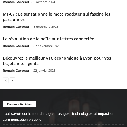
Romain Garceau
-
5 octobre 2024
MT-07 : La sensationnelle moto roadster qui fascine les
passionnés
Romain Garceau
-
8 décembre 2023
La révolution de la boîte aux lettres connectée
Romain Garceau
-
27 novembre 2023
Découvrez le meilleur VTC économique à Lyon pour vos
trajets intelligents
Romain Garceau
-
22 janvier 2025
Deniers Articles
Tout savoir sur le mur d’images : usages, technologies et impact en
communication visuelle