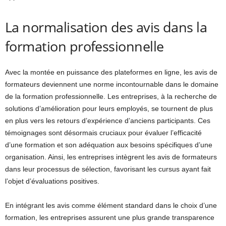
La normalisation des avis dans la
formation professionnelle
Avec la montée en puissance des plateformes en ligne, les avis de
formateurs deviennent une norme incontournable dans le domaine
de la formation professionnelle. Les entreprises, à la recherche de
solutions d’amélioration pour leurs employés, se tournent de plus
en plus vers les retours d’expérience d’anciens participants. Ces
témoignages sont désormais cruciaux pour évaluer l’efficacité
d’une formation et son adéquation aux besoins spécifiques d’une
organisation. Ainsi, les entreprises intègrent les avis de formateurs
dans leur processus de sélection, favorisant les cursus ayant fait
l’objet d’évaluations positives.
En intégrant les avis comme élément standard dans le choix d’une
formation, les entreprises assurent une plus grande transparence