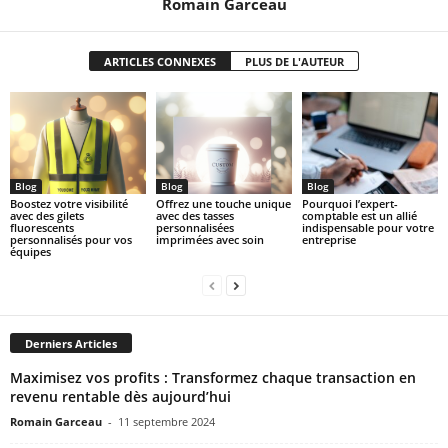
Romain Garceau
ARTICLES CONNEXES
PLUS DE L'AUTEUR
Blog
Blog
Blog
Boostez votre visibilité
Offrez une touche unique
Pourquoi l’expert-
avec des gilets
avec des tasses
comptable est un allié
fluorescents
personnalisées
indispensable pour votre
personnalisés pour vos
imprimées avec soin
entreprise
équipes
Derniers Articles
Maximisez vos profits : Transformez chaque transaction en
revenu rentable dès aujourd’hui
Romain Garceau
-
11 septembre 2024