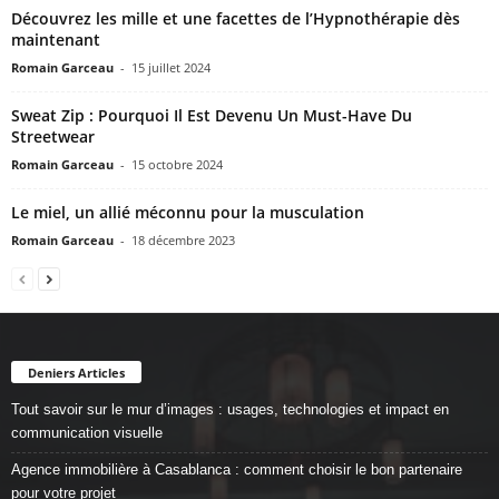
Découvrez les mille et une facettes de l’Hypnothérapie dès
maintenant
Romain Garceau
-
15 juillet 2024
Sweat Zip : Pourquoi Il Est Devenu Un Must-Have Du
Streetwear
Romain Garceau
-
15 octobre 2024
Le miel, un allié méconnu pour la musculation
Romain Garceau
-
18 décembre 2023
Deniers Articles
Tout savoir sur le mur d’images : usages, technologies et impact en
communication visuelle
Agence immobilière à Casablanca : comment choisir le bon partenaire
pour votre projet