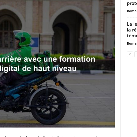
prot
Romai
La l
la ré
tém
Romai