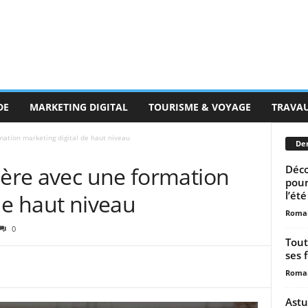
DE
MARKETING DIGITAL
TOURISME & VOYAGE
TRAVA
mation marketing digital de haut niveau
Der
ière avec une formation
Déco
pour
l’été
de haut niveau
Romai
0
Tout
ses f
Romai
Astu