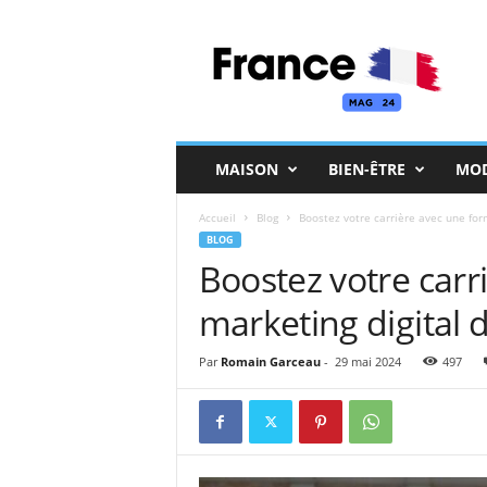
F
r
a
n
c
e
M
MAISON
BIEN-ÊTRE
MO
a
g
Accueil
Blog
Boostez votre carrière avec une for
BLOG
Boostez votre carr
marketing digital 
Par
Romain Garceau
-
29 mai 2024
497