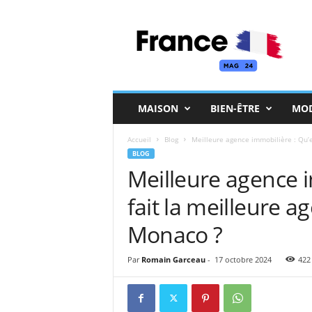
F
r
a
n
c
e
M
MAISON
BIEN-ÊTRE
MO
a
g
Accueil
Blog
Meilleure agence immobilière : Qu’es
BLOG
Meilleure agence i
fait la meilleure 
Monaco ?
Par
Romain Garceau
-
17 octobre 2024
422