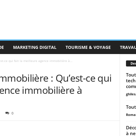
DE
MARKETING DIGITAL
TOURISME & VOYAGE
TRAVA
t-ce qui fait la meilleure agence immobilière à...
Der
mmobilière : Qu’est-ce qui
Tout
tech
comm
agence immobilière à
ghiles
Tout
0
Romai
Déco
à ne