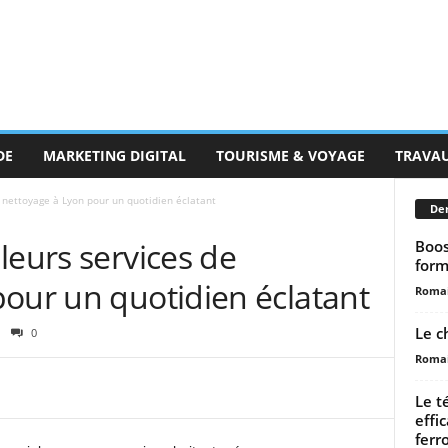
DE
MARKETING DIGITAL
TOURISME & VOYAGE
TRAVA
 nettoyage à Lyon pour un quotidien éclatant
Der
leurs services de
Boos
form
pour un quotidien éclatant
Romai
Le c
0
Romai
Le t
effi
ferr