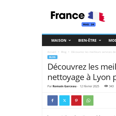
F
r
a
n
c
e
M
MAISON
BIEN-ÊTRE
MO
a
g
Accueil
Blog
Découvrez les meilleurs services de
BLOG
Découvrez les meil
nettoyage à Lyon 
Par
Romain Garceau
-
12 février 2025
343