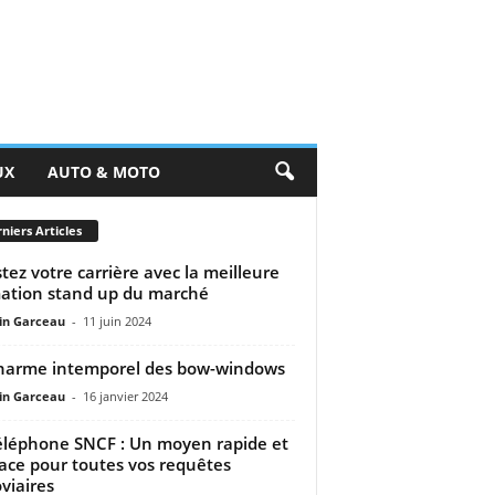
UX
AUTO & MOTO
niers Articles
tez votre carrière avec la meilleure
ation stand up du marché
n Garceau
-
11 juin 2024
harme intemporel des bow-windows
n Garceau
-
16 janvier 2024
éléphone SNCF : Un moyen rapide et
cace pour toutes vos requêtes
oviaires