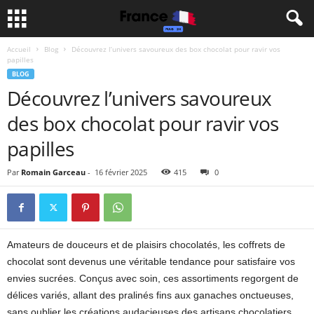
Accueil
Blog
Découvrez l’univers savoureux des box chocolat pour ravir vos
papilles
BLOG
Découvrez l’univers savoureux
des box chocolat pour ravir vos
papilles
Par
Romain Garceau
-
16 février 2025
415
0
Amateurs de douceurs et de plaisirs chocolatés, les coffrets de
chocolat sont devenus une véritable tendance pour satisfaire vos
envies sucrées. Conçus avec soin, ces assortiments regorgent de
délices variés, allant des pralinés fins aux ganaches onctueuses,
sans oublier les créations audacieuses des artisans chocolatiers.