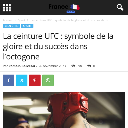
Accueil
Sport
La ceinture UFC : symbole de la gloire et du succès dans...
BIEN-ÊTRE
SPORT
La ceinture UFC : symbole de la
gloire et du succès dans
l’octogone
Par
Romain Garceau
-
26 novembre 2023
698
0