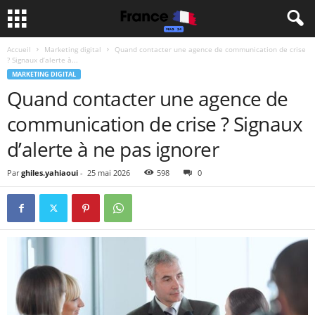
Accueil
Marketing digital
Quand contacter une agence de communication de crise
? Signaux d’alerte à...
MARKETING DIGITAL
Quand contacter une agence de
communication de crise ? Signaux
d’alerte à ne pas ignorer
Par
ghiles.yahiaoui
-
25 mai 2026
598
0