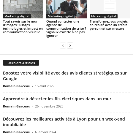
Marketing digital
Marketing digital
Marketing digital
Tout savoir sur le mur
Quand contacter une
Transformez vos projets
d’images : usages,
agence de
en réalité avec un crédit
technologies et impact en
communication de crise ?
personnel sur mesure
communication visuelle
Signaux d’alerte à ne pas
ignorer
Derniers Articles
Boostez votre visibilité avec des avis clients stratégiques sur
Google
Romain Garceau
-
15 avril 2025
Apprendre à détecter les fils électriques dans un mur
Romain Garceau
-
26 novembre 2023
Découvrez les meilleures activités à Lyon pour un week-end
inoubliable
Romain Garceau
-
6 janvier 2024