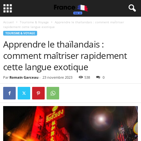
Accueil
Tourisme & Voyage
Apprendre le thaïlandais : comment maîtriser
rapidement cette langue exotique
TOURISME & VOYAGE
Apprendre le thaïlandais :
comment maîtriser rapidement
cette langue exotique
Par
Romain Garceau
-
23 novembre 2023
538
0