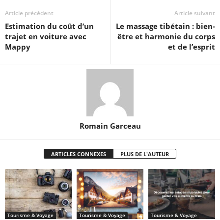
Article précédent
Article suivant
Estimation du coût d’un
Le massage tibétain : bien-
trajet en voiture avec
être et harmonie du corps
Mappy
et de l’esprit
Romain Garceau
ARTICLES CONNEXES
PLUS DE L'AUTEUR
Tourisme & Voyage
Tourisme & Voyage
Tourisme & Voyage