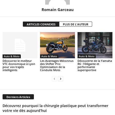
Romain Garceau
ARTICLES CONNEXES
PLUS DE L'AUTEUR
Auto & Moto
Auto & Moto
Auto & Moto
Découvrez le meilleur
Les Avantages Méconnus
Découverte de la Yamaha
VTC économique à Lyon
des Shifter Pro:
R6 : l’élégante et
pour vos trajets
Optimisation de la
performante
intelligents
Conduite Moto
supersportive
Derniers Articles
Découvrez pourquoi la chirurgie plastique peut transformer
votre vie dès aujourd’hui