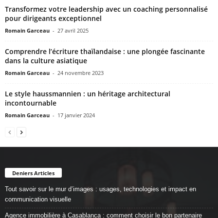
Transformez votre leadership avec un coaching personnalisé
pour dirigeants exceptionnel
Romain Garceau
-
27 avril 2025
Comprendre l’écriture thaïlandaise : une plongée fascinante
dans la culture asiatique
Romain Garceau
-
24 novembre 2023
Le style haussmannien : un héritage architectural
incontournable
Romain Garceau
-
17 janvier 2024
Deniers Articles
Tout savoir sur le mur d’images : usages, technologies et impact en
communication visuelle
Agence immobilière à Casablanca : comment choisir le bon partenaire