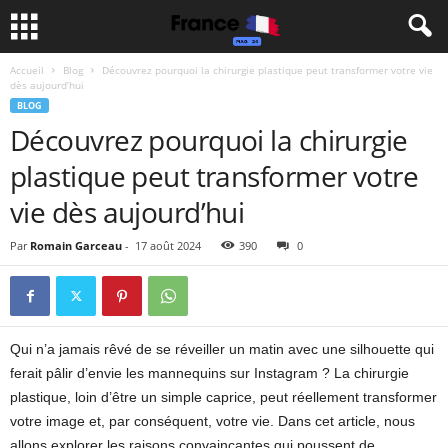
Accueil
Blog
Découvrez pourquoi la chirurgie plastique peut transformer votre vie
dès aujourd’hui
BLOG
Découvrez pourquoi la chirurgie
plastique peut transformer votre
vie dès aujourd’hui
Par
Romain Garceau
-
17 août 2024
390
0
Qui n’a jamais rêvé de se réveiller un matin avec une silhouette qui
ferait pâlir d’envie les mannequins sur Instagram ? La chirurgie
plastique, loin d’être un simple caprice, peut réellement transformer
votre image et, par conséquent, votre vie. Dans cet article, nous
allons explorer les raisons convaincantes qui poussent de