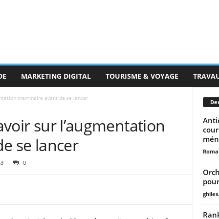
DE
MARKETING DIGITAL
TOURISME & VOYAGE
TRAVA
mentation mammaire avant de se lancer
Der
savoir sur l’augmentation
Anti
cour
mén
e se lancer
Romai
53
0
Orch
pour
ghiles
Rank