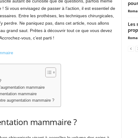
uscite autant de curiosité que de questions, parfois même
pour
 Si vous envisagez de passer à l’action, il est essentiel de
Romai
ssaires. Entre les prothèses, les techniques chirurgicales,
s’y perdre. Ne paniquez pas, dans cet article, nous allons
Les 
prop
 au grand saut. Prêtes à découvrir tout ce que vous devez
Romai
Accrochez-vous, c’est parti !
mmaire
?
 l’augmentation mammaire
ugmentation mammaire
votre augmentation mammaire ?
entation mammaire ?
e chirurgicale visant à accroître le volume des seins à