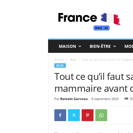
F
r
a
n
c
e
M
MAISON
BIEN-ÊTRE
MO
a
g
Accueil
Blog
Tout ce qu’il faut savoir sur l’aug
BLOG
Tout ce qu’il faut 
mammaire avant d
Par
Romain Garceau
-
8 septembre 2024
3