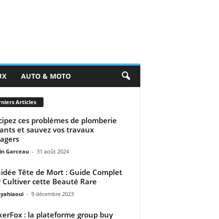
UX
AUTO & MOTO
niers Articles
cipez ces problèmes de plomberie
ants et sauvez vos travaux
agers
n Garceau
-
31 août 2024
idée Tête de Mort : Guide Complet
 Cultiver cette Beauté Rare
.yahiaoui
-
9 décembre 2023
erFox : la plateforme group buy