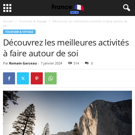
Accueil
Tourisme & Voyage
Découvrez les meilleures activités à faire autour de
soi
TOURISME & VOYAGE
Découvrez les meilleures activités
à faire autour de soi
Par
Romain Garceau
-
7 janvier 2024
514
0