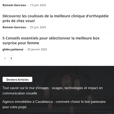
Romain Garceau
-
13 juin 2024
Découvrez les coulisses de la meilleure clinique d’orthopédie
près de chez vous!
Romain Garceau
-
25 juin 2024
5 Conseils essentiels pour sélectionner la meilleure box
surprise pour femme
ghiles.yahiaoui
-
20 janvier 2024
Deniers Articles
Tout savoir sur le mur d’images : usages, technologies et impact en
communication visuelle
Agence immobilière à Casablanca : comment choisir le bon partenaire
pour votre projet