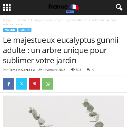
Accueil
Jardin
Le majestueux eucalyptus gunnii adulte : un arbre unique pour
sublimer votre...
MAISON
JARDIN
Le majestueux eucalyptus gunnii
adulte : un arbre unique pour
sublimer votre jardin
Par
Romain Garceau
-
29 novembre 2023
503
0