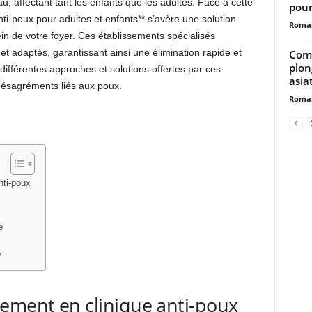
u, affectant tant les enfants que les adultes. Face à cette
pour
nti-poux pour adultes et enfants** s’avère une solution
Romai
sein de votre foyer. Ces établissements spécialisés
t adaptés, garantissant ainsi une élimination rapide et
Comp
plon
ifférentes approches et solutions offertes par ces
asia
 désagréments liés aux poux.
Romai
nti-poux
e
?
tement en clinique anti-poux