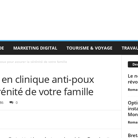
DE
MARKETING DIGITAL
TOURISME & VOYAGE
TRAVA
-poux pour assurer la sérénité de votre famille
Der
 en clinique anti-poux
Le n
révo
énité de votre famille
Romai
Opti
86
0
inst
Mont
Romai
Bret