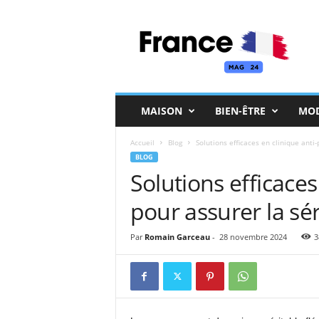
F
r
a
n
c
e
M
MAISON
BIEN-ÊTRE
MO
a
g
Accueil
Blog
Solutions efficaces en clinique anti
BLOG
Solutions efficaces
pour assurer la sér
Par
Romain Garceau
-
28 novembre 2024
3