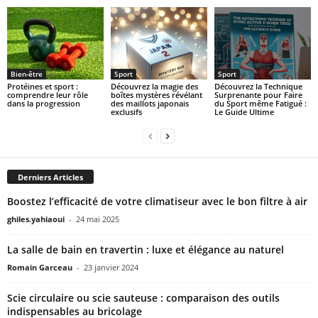
Bien-être
Sport
Sport
Protéines et sport :
Découvrez la magie des
Découvrez la Technique
comprendre leur rôle
boîtes mystères révélant
Surprenante pour Faire
dans la progression
des maillots japonais
du Sport même Fatigué :
exclusifs
Le Guide Ultime
Derniers Articles
Boostez l’efficacité de votre climatiseur avec le bon filtre à air
ghiles.yahiaoui
-
24 mai 2025
La salle de bain en travertin : luxe et élégance au naturel
Romain Garceau
-
23 janvier 2024
Scie circulaire ou scie sauteuse : comparaison des outils
indispensables au bricolage