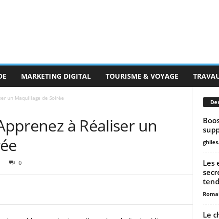
DE
MARKETING DIGITAL
TOURISME & VOYAGE
TRAVA
ser un Maquillage de Soirée
Der
 Apprenez à Réaliser un
Boos
supp
rée
ghiles
Les 
0
secr
ten
Romai
Le c