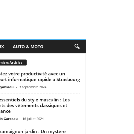
UX
AUTO & MOTO
niers Articles
tez votre productivité avec un
ort informatique rapide à Strasbourg
.yahiaoui
-
3 septembre 2024
essentiels du style masculin : Les
ets des vêtements classiques et
dance
n Garceau
-
16 juillet 2024
hampignon jardin : Un mystère