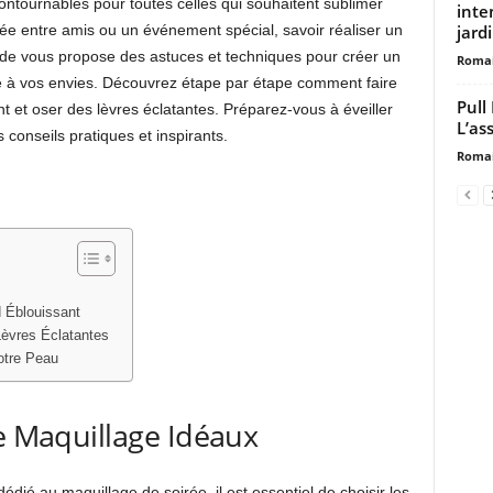
ontournables pour toutes celles qui souhaitent sublimer
inte
jard
ée entre amis ou un événement spécial, savoir réaliser un
uide vous propose des astuces et techniques pour créer un
Romai
té à vos envies. Découvrez étape par étape comment faire
Pull
int et oser des lèvres éclatantes. Préparez-vous à éveiller
L’as
 conseils pratiques et inspirants.
Romai
 Éblouissant
Lèvres Éclatantes
otre Peau
de Maquillage Idéaux
dié au maquillage de soirée, il est essentiel de choisir les