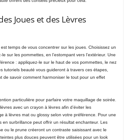
auté offrent des conseils précieux pour cela.
 des Joues et des Lèvres
 est temps de vous concentrer sur les joues. Choisissez un
z-le sur les pommettes, en l’estompant vers l’extérieur. Une
fférence : appliquez-le sur le haut de vos pommettes, le nez
es tutoriels beauté vous guideront à travers ces étapes,
ant de savoir comment harmoniser le tout pour un effet
ention particulière pour parfaire votre maquillage de soirée.
èvres avec un crayon à lèvres afin d’éviter les
e à lèvres mat ou glossy selon votre préférence. Pour une
 en surbrillance peut offrir un résultat enchanteur. Les
 ou le prune créeront un contraste saisissant avec le
teintes plus douces peuvent être utilisées pour un look