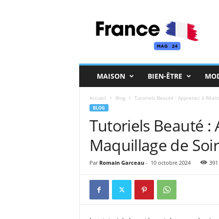
F
r
a
n
c
e
M
MAISON
BIEN-ÊTRE
MO
a
g
Accueil
Blog
Tutoriels Beauté : Apprenez à Réali
BLOG
Tutoriels Beauté :
Maquillage de Soi
Par
Romain Garceau
-
10 octobre 2024
391