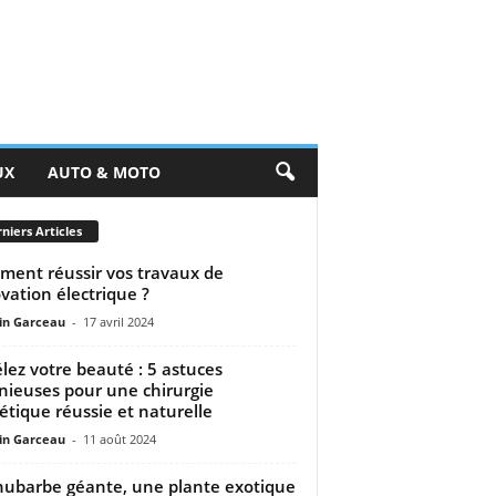
UX
AUTO & MOTO
niers Articles
ent réussir vos travaux de
vation électrique ?
n Garceau
-
17 avril 2024
lez votre beauté : 5 astuces
nieuses pour une chirurgie
étique réussie et naturelle
n Garceau
-
11 août 2024
hubarbe géante, une plante exotique