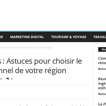
DE
MARKETING DIGITAL
TOURISME & VOYAGE
TRAVA
oisir le meilleur professionnel de votre région
Der
: Astuces pour choisir le
Comm
réno
nnel de votre région
Romai
Révé
84
0
ingé
esth
Romai
La r