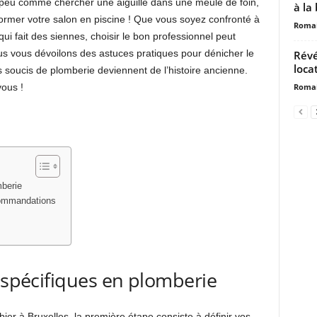
n peu comme chercher une aiguille dans une meule de foin,
à la
ormer votre salon en piscine ! Que vous soyez confronté à
Romai
ui fait des siennes, choisir le bon professionnel peut
ous vous dévoilons des astuces pratiques pour dénicher le
Révé
loca
s soucis de plomberie deviennent de l’histoire ancienne.
Romai
vous !
mberie
commandations
s spécifiques en plomberie
er à Bruxelles, la première étape consiste à définir vos