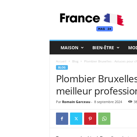
F
r
a
n
c
e
M
MAISON
BIEN-ÊTRE
MO
a
g
Accueil
Blog
Plombier Bruxelles : Astuces pour ch
BLOG
Plombier Bruxelles 
meilleur professio
Par
Romain Garceau
-
8 septembre 2024
3