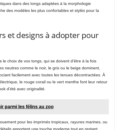
éristiques dans des tongs adaptées à la morphologie
he des modèles les plus confortables et stylés pour la
s et designs à adopter pour
le choix de vos tongs, qui se doivent d’être à la fois
tes neutres comme le noir, le gris ou le beige dominent,
ociant facilement avec toutes les tenues décontractées. À
électrique, le rouge corail ou le vert menthe font leur retour
ok d’été avec originalité.
r parmi les félins au zoo
ouement pour les imprimés tropicaux, rayures marines, ou
détails apportent une touche moderne tout en restant