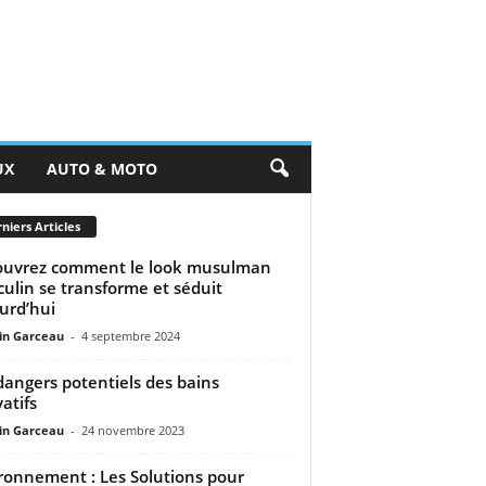
UX
AUTO & MOTO
niers Articles
uvrez comment le look musulman
ulin se transforme et séduit
urd’hui
n Garceau
-
4 septembre 2024
dangers potentiels des bains
atifs
n Garceau
-
24 novembre 2023
ronnement : Les Solutions pour