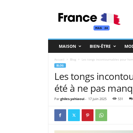
F
r
a
n
c
e
M
MAISON
BIEN-ÊTRE
MO
a
g
Accueil
Blog
Les tongs incontournables pour ho
BLOG
Les tongs inconto
été à ne pas man
Par
ghiles.yahiaoui
-
17 juin 2025
531