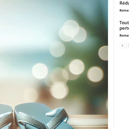
Rédu
Romai
Tout
pert
Romai