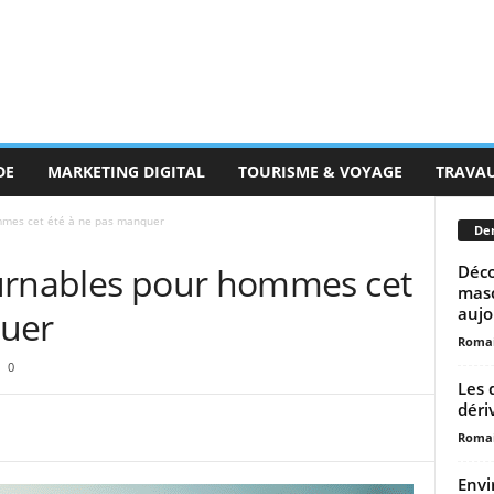
DE
MARKETING DIGITAL
TOURISME & VOYAGE
TRAVA
mmes cet été à ne pas manquer
Der
urnables pour hommes cet
Déco
masc
aujo
quer
Romai
0
Les 
dériv
Romai
Envi