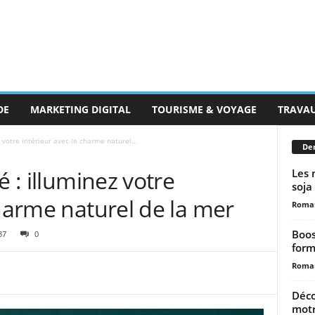
DE
MARKETING DIGITAL
TOURISME & VOYAGE
TRAVA
 votre intérieur avec le charme naturel...
Der
é : illuminez votre
Les 
soja
charme naturel de la mer
Romai
Boos
37
0
form
Romai
Déco
motr