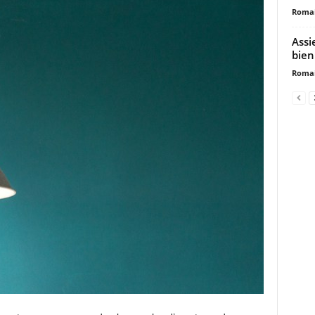
Romai
Assi
bien
Romai