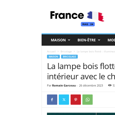
F
r
a
n
c
e
M
MAISON
BIEN-ÊTRE
MO
a
g
Accueil
Bricolage
La lampe bois flotté : illuminez
MAISON
BRICOLAGE
La lampe bois flott
intérieur avec le 
Par
Romain Garceau
-
26 décembre 2023
5