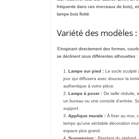
fréquente dans ces morceaux de bois), est 
lampe bois flotté.
Variété des modèles : 
S’inspirant directement des formes, courbes
se déclinent sous différentes silhouettes :
Lampe sur pied :
Le socle sculpté à
jour qui diffusera avec douceur la lu
authentique à votre pièce.
Lampe à poser :
De taille réduite, 
un bureau ou une console d’entrée. Sa
support.
Applique murale :
À fixer au mur, 
temps qu’une véritable décoration mural
espace plus grand.
Suspension :
Pendant du plafond, c