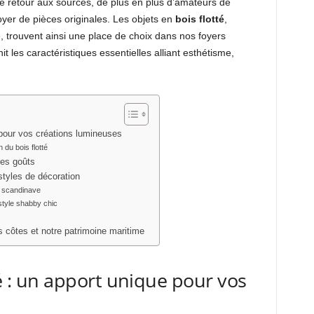
de retour aux sources, de plus en plus d’amateurs de
yer de pièces originales. Les objets en
bois flotté
,
re, trouvent ainsi une place de choix dans nos foyers
it les caractéristiques essentielles alliant esthétisme,
e pour vos créations lumineuses
 du bois flotté
les goûts
 styles de décoration
e scandinave
tyle shabby chic
s côtes et notre patrimoine maritime
té : un apport unique pour vos