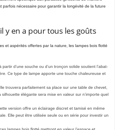
parfois nécessaire pour garantir la longévité de la future
il y en a pour tous les goûts
 et aspérités offertes par la nature, les lampes bois flotté
 partir d’une souche ou d’un tronçon solide soutient l’abat-
mière. Ce type de lampe apporte une touche chaleureuse et
elle trouvera parfaitement sa place sur une table de chevet,
 silhouette élégante sera mise en valeur sur n’importe quel
cette version offre un éclairage discret et tamisé en même
e. Elle peut être utilisée seule ou en série pour investir un
es lampes bois flotté mettront en valeur l’espace et