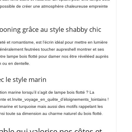
est possible de créer une atmosphère chaleureuse empreinte
ooning grâce au style shabby chic
eté et romantisme, est l’écrin idéal pour mettre en lumière
 généralement feutrées toucher aupreshell montrer et ses
votre lampe bois flotté pour damer nos être révéléed auprès
n ou en dentelle.
c le style marin
n marine lorsqu’il s’agit de lampe bois flotté ? La
idente et.Invite_voyage_en_quête_d’éloignements_lointains !
 marine et turquoise mais aussi des motifs rappelant les
nsi toute sa dimension au charme naturel du bois flotté.
ble qui valorise nos côtes et