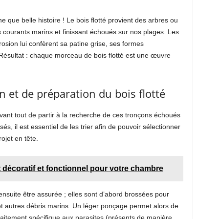
 que belle histoire ! Le bois flotté provient des arbres ou
 courants marins et finissant échoués sur nos plages. Les
sion lui confèrent sa patine grise, ses formes
. Résultat : chaque morceau de bois flotté est une œuvre
n et de préparation du bois flotté
avant tout de partir à la recherche de ces tronçons échoués
sés, il est essentiel de les trier afin de pouvoir sélectionner
jet en tête.
t décoratif et fonctionnel pour votre chambre
ensuite être assurée ; elles sont d’abord brossées pour
 et autres débris marins. Un léger ponçage permet alors de
traitement spécifique aux parasites (présents de manière