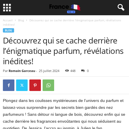
Accueil
Blog
Découvrez qui se cache derrière l’énigmatique parfum, révélations
inédites!
BLOG
Découvrez qui se cache derrière
l’énigmatique parfum, révélations
inédites!
Par
Romain Garceau
-
25 juillet 2024
448
0
Plongez dans les coulisses mystérieuses de l’univers du parfum et
laissez-vous surprendre par les secrets bien gardés des nez
parfumeurs ! Sans détour ni langue de bois, découvrez enfin qui se
cache derrière les fragrances envoûtantes qui nous séduisent au
quotidien. De Jessica, l’accro au jasmin, à Julien le fan