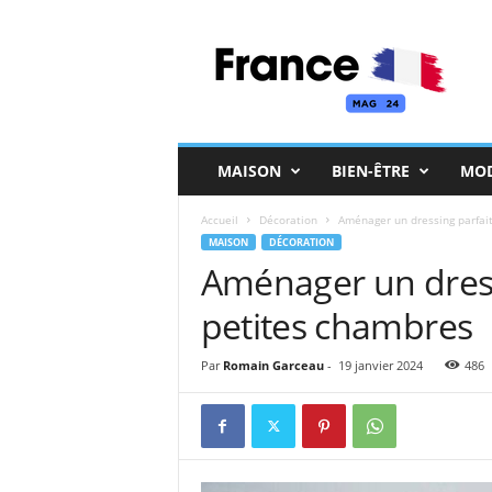
F
r
a
n
c
e
M
MAISON
BIEN-ÊTRE
MO
a
g
Accueil
Décoration
Aménager un dressing parfait
MAISON
DÉCORATION
Aménager un dress
petites chambres
Par
Romain Garceau
-
19 janvier 2024
486