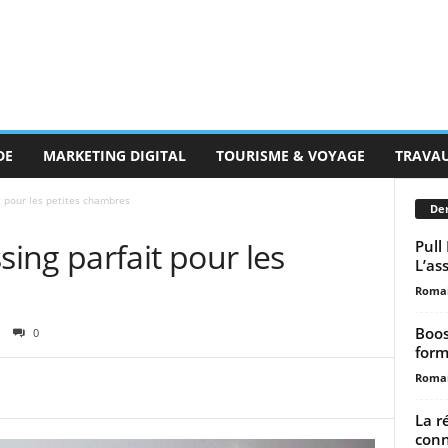
DE
MARKETING DIGITAL
TOURISME & VOYAGE
TRAVA
 pour les petites chambres
Der
ing parfait pour les
Pull
L’as
Romai
Boos
0
form
Romai
La r
con