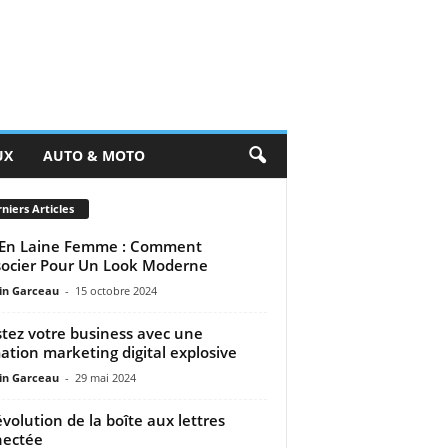
UX
AUTO & MOTO
niers Articles
 En Laine Femme : Comment
socier Pour Un Look Moderne
n Garceau
-
15 octobre 2024
tez votre business avec une
ation marketing digital explosive
n Garceau
-
29 mai 2024
évolution de la boîte aux lettres
nectée