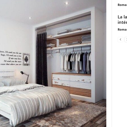
Romai
La l
inté
Romai