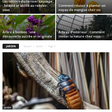
Les secrets du cerisier sauvage
: beauté et utilité au rendez-
Comment réussir à planter un
vous
noyau de mangue chez soi
Arbre à bonbon : une
Arbres d’intérieur : Comment
découverte sucrée et originale
inviter la nature chez vous
JARDIN
Accueil
Jardin
Page 3
Jardin