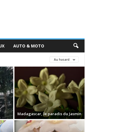
UX
AUTO & MOTO
Au hasard
t
Madagascar, le paradis du Jasmin