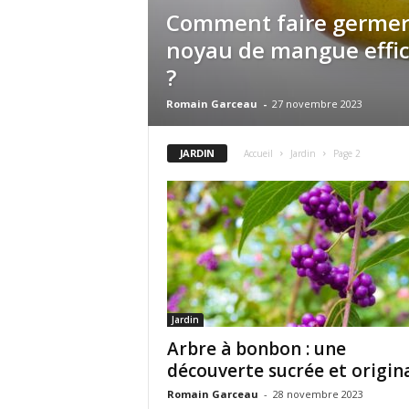
Comment faire germer
noyau de mangue effi
?
Romain Garceau
-
27 novembre 2023
JARDIN
Accueil
Jardin
Page 2
Jardin
Arbre à bonbon : une
découverte sucrée et origin
Romain Garceau
-
28 novembre 2023