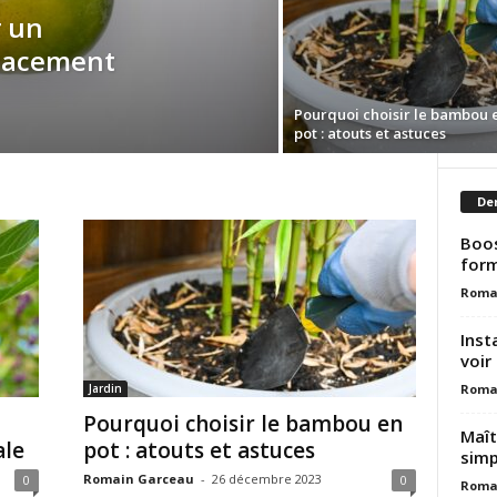
 un
cacement
Pourquoi choisir le bambou 
pot : atouts et astuces
Der
Boos
form
Roma
Inst
voir 
Roma
Jardin
Pourquoi choisir le bambou en
Maît
ale
pot : atouts et astuces
simp
Romain Garceau
-
26 décembre 2023
0
0
Roma